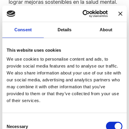
lograr mejoras sostenibles en la salud mental.
Seguro para todas las edades
La terapia de neurofeedback es segura para
Consent
Details
About
todas las edades, desde niños hasta adultos.
Su adaptabilidad la convierte en una opción
de tratamiento versátil para una amplia gama
This website uses cookies
de grupos de edad. Ya sea para ayudar a un
We use cookies to personalise content and ads, to
niño a mejorar la concentración y el
provide social media features and to analyse our traffic.
We also share information about your use of our site with
comportamiento o para mejorar la función
our social media, advertising and analytics partners who
cognitiva en adultos mayores, la terapia de
may combine it with other information that you’ve
neurofeedback ofrece una solución segura y
provided to them or that they’ve collected from your use
eficaz.
of their services.
En lugares como San Diego, donde los
servicios de salud mental son ampliamente
Consent
Necessary
accesibles, la terapia de neurofeedback es
Selection