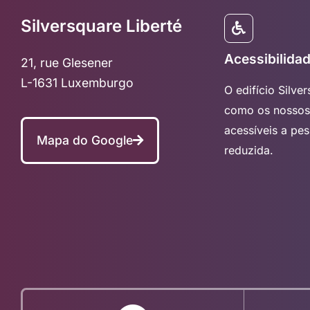
Silversquare Liberté
Acessibilida
21, rue Glesener
L-1631 Luxemburgo
O edifício Silve
como os nossos 
acessíveis a pe
Mapa do Google
reduzida.