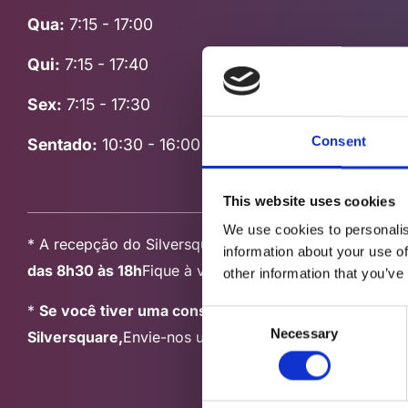
Qua:
7:15 - 17:00
Qui:
7:15 - 17:40
Sex:
7:15 - 17:30
Consent
Sentado:
10:30 - 16:00
This website uses cookies
We use cookies to personalis
* A recepção do Silversquare lhe dá as boas-vindas
De
information about your use of
das 8h30 às 18h
Fique à vontade, iremos buscá-lo(a) p
other information that you’ve
*
Se você tiver uma consulta fora do horário de fun
Consent
Necessary
Silversquare,
Envie-nos um e-mail quando chegar para
Selection