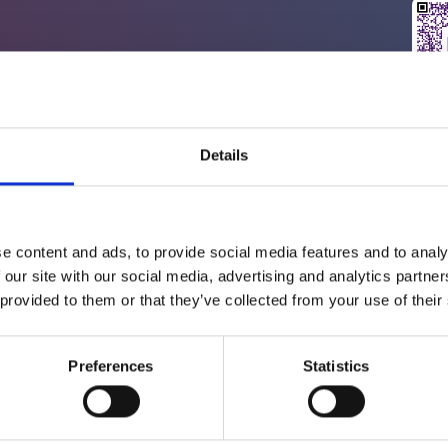
Details
e content and ads, to provide social media features and to analy
 segunda a sexta-feira,
porta principal para você.
 our site with our social media, advertising and analytics partn
ara a sua consulta!
lado de fora.
 provided to them or that they’ve collected from your use of their
cionamento da recepção do
Preferences
Statistics
 que possamos abrir a