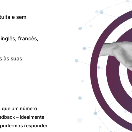
tuita e sem
nglês, francês,
s às suas
ra que um número
edback – idealmente
o pudermos responder