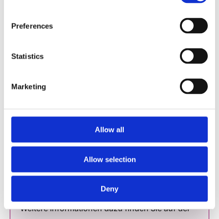
Zunahme der schnellen Beta-Wellen
Das
Gehirn verfügt über mehr Ressourcen, um
Preferences
optimal zu funktionieren. Verbesserung der
kognitiven Fähigkeiten (Gedächtnis,
Statistics
Denkvermögen usw.)
Marketing
Wichtig: Bitte lesen Sie den
Haftungsausschluss am Ende der Seite!
Diese Behandlung ist rezeptfrei erhältlich und
Allow all
eignet sich gleichermaßen für Kinder und
Erwachsene.
Allow selection
Deny
Weitere Informationen dazu finden Sie auf der