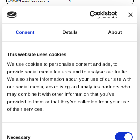
Nach
Consent
Details
About
Hier die Ergebnisse eines Klienten von
Neurofeedback Luxembourg nach 10
Neurotherapie-Sitzungen:
This website uses cookies
We use cookies to personalise content and ads, to
provide social media features and to analyse our traffic.
Reduzierung des Überschusses an
We also share information about your use of our site with
langsamen Theta-Wellen
: Verbesserung der
our social media, advertising and analytics partners who
Aufmerksamkeit und Konzentration. Das
may combine it with other information that you’ve
Gehirn arbeitet schneller, es ist weniger
provided to them or that they’ve collected from your use
abgelenkt.
of their services.
Zunahme der Alpha-Wellen
Es ist einfacher,
ruhig zu bleiben und sich zu entspannen.
Consent
Necessary
Selection